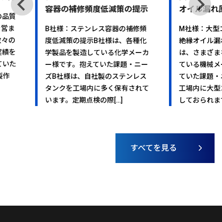
器の補修頻度低減策の提示
オイル漏れ原因調査
様：ステンレス容器の補修頻
M社様：大型コンデンサーからの
減策の提示B社様は、各種化
絶縁オイル漏れ原因調査M社様
品を製造している化学メーカ
は、さまざまな機械装置を製作
です。抱えていた課題・ニー
ている機械メーカー様です。抱え
社様は、自社製のステンレス
ていた課題・ニーズM社様では、
クを工場内に多く保有されて
工場内に大型コンデンサーを保
す。定期点検の際[…]
しておられます。定期点[…]
すべてを見る