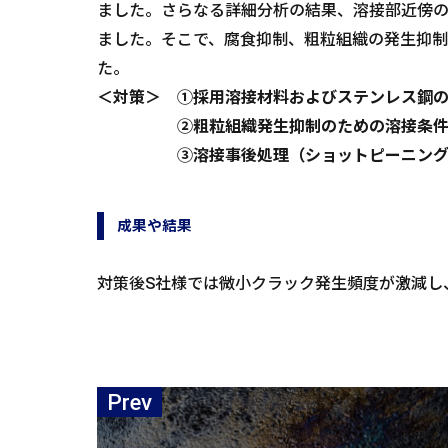
ました。さらなる詳細分析の結果、溶接部近傍
ました。そこで、腐食抑制、粗粒組織の発生抑制
た。
＜対策＞ ➀採用溶接材料およびステンレス
➁粗粒組織発生抑制のための溶接条件（開
➂溶接事後処理（ショットピーニング、溶
成果や結果
対策後S社様では微小クラック発生頻度が激減し
Prev